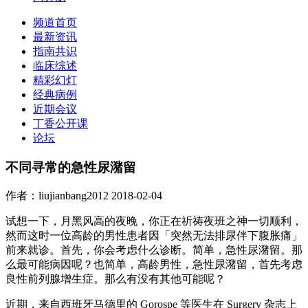
频道首页
最新资讯
指南共识
临床综述
精彩幻灯
经典病例
近期会议
丁香公开课
论坛
不同寻常的急性尿潴留
作者：liujianbang2012
2018-02-04
试想一下，月黑风高的夜晚，你正在祈祷夜班之神一切顺利，
然而这时一位高龄的男性患者因「突然无法排尿伴下腹胀痛」
前来就诊。首先，你会考虑什么诊断。简单，急性尿潴留。那
么最可能病因呢？也简单，高龄男性，急性尿潴留，首先考虑
良性前列腺增生症。那么有没有其他可能呢？
近期，来自西班牙马德里的 Gorospe 等医生在 Surgery 杂志上