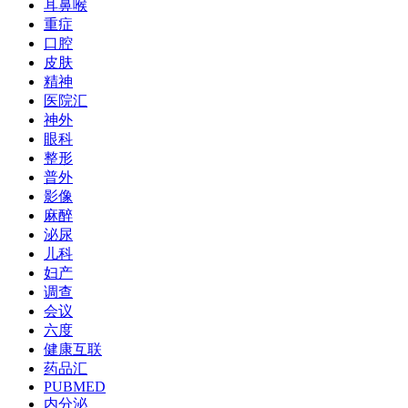
耳鼻喉
重症
口腔
皮肤
精神
医院汇
神外
眼科
整形
普外
影像
麻醉
泌尿
儿科
妇产
调查
会议
六度
健康互联
药品汇
PUBMED
内分泌