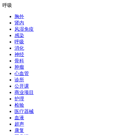
呼吸
胸外
肾内
风湿免疫
感染
呼吸
消化
神经
骨科
肿瘤
心血管
诊所
公开课
商业项目
护理
检验
医疗器械
血液
超声
康复