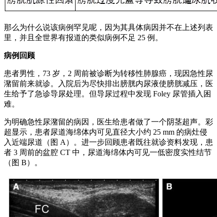
那么为什么说该病例罕见呢，因为其具体病因并不在上述列表
里，并且全世界有报道的类似病例不足 25 例。
病例回顾
患者男性，73 岁，2 周前被诊断为转移性肺腺癌，现因急性尿
潴留前来就诊。入院后为尽快排出膀胱内尿液使膀胱减压，医
生给予了急诊导尿处理。但导尿过程中发现 Foley 尿管插入困
难。
为明确急性尿潴留的病因，医生给患者做了一个阴茎超声。彩
超显示，患者尿道海绵体内可见直径大小约 25 mm 的病灶侵
入近端尿道（图 A）。进一步回顾患者既往就诊资料发现，患
者 3 周前的盆腔 CT 中，尿道海绵体内可见一低密度实性结节
（图 B）。