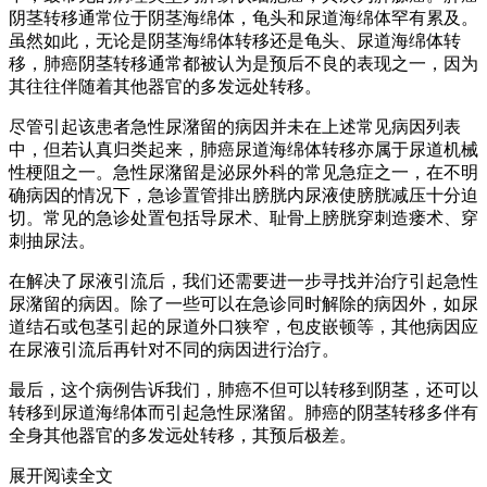
阴茎转移通常位于阴茎海绵体，龟头和尿道海绵体罕有累及。
虽然如此，无论是阴茎海绵体转移还是龟头、尿道海绵体转
移，肺癌阴茎转移通常都被认为是预后不良的表现之一，因为
其往往伴随着其他器官的多发远处转移。
尽管引起该患者急性尿潴留的病因并未在上述常见病因列表
中，但若认真归类起来，肺癌尿道海绵体转移亦属于尿道机械
性梗阻之一。急性尿潴留是泌尿外科的常见急症之一，在不明
确病因的情况下，急诊置管排出膀胱内尿液使膀胱减压十分迫
切。常见的急诊处置包括导尿术、耻骨上膀胱穿刺造瘘术、穿
刺抽尿法。
在解决了尿液引流后，我们还需要进一步寻找并治疗引起急性
尿潴留的病因。除了一些可以在急诊同时解除的病因外，如尿
道结石或包茎引起的尿道外口狭窄，包皮嵌顿等，其他病因应
在尿液引流后再针对不同的病因进行治疗。
最后，这个病例告诉我们，肺癌不但可以转移到阴茎，还可以
转移到尿道海绵体而引起急性尿潴留。肺癌的阴茎转移多伴有
全身其他器官的多发远处转移，其预后极差。
展开阅读全文