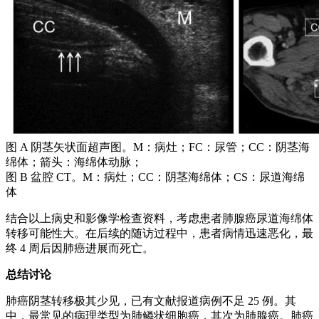
图 A 阴茎矢状面超声图。M：病灶；FC：尿管；CC：阴茎海
绵体；箭头：海绵体动脉；
图 B 盆腔 CT。M：病灶；CC：阴茎海绵体；CS：尿道海绵
体
结合以上病史和影像学检查资料，考虑患者肺腺癌尿道海绵体
转移可能性大。在后续的随访过程中，患者病情迅速恶化，最
终 4 周后因肺癌进展而死亡。
总结讨论
肺癌阴茎转移极其少见，已有文献报道病例不足 25 例。其
中，最常见的病理类型为肺鳞状细胞癌，其次为肺腺癌。肺癌