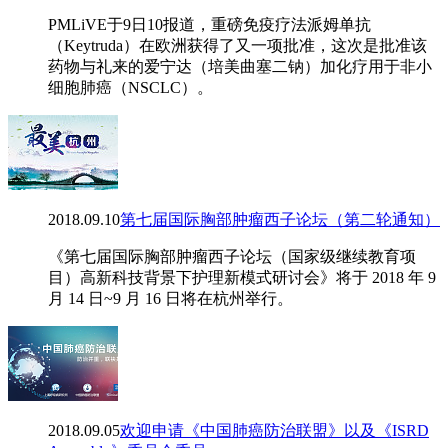
PMLiVE于9日10报道，重磅免疫疗法派姆单抗
（Keytruda）在欧洲获得了又一项批准，这次是批准该
药物与礼来的爱宁达（培美曲塞二钠）加化疗用于非小
细胞肺癌（NSCLC）。
2018.09.10
第七届国际胸部肿瘤西子论坛（第二轮通知）
《第七届国际胸部肿瘤西子论坛（国家级继续教育项
目）高新科技背景下护理新模式研讨会》将于 2018 年 9
月 14 日~9 月 16 日将在杭州举行。
2018.09.05
欢迎申请《中国肺癌防治联盟》以及《ISRD