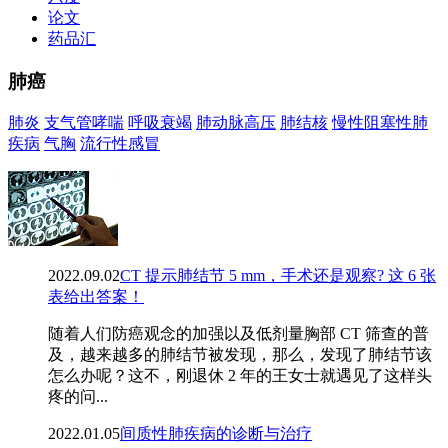
论文
药品汇
肺癌
肺炎
支气管哮喘
呼吸衰竭
肺动脉高压
肺结核
慢性阻塞性肺
疾病
气胸
流行性感冒
2022.09.02
CT 提示肺结节 5 mm，手术还是观察? 这 6 张
表给出答案！
随着人们防癌观念的加强以及低剂量胸部 CT 筛查的普
及，越来越多的肺结节被发现，那么，发现了肺结节该
怎么办呢？这不，刚退休 2 年的王女士就遇见了这样头
疼的问...
2022.01.05
间质性肺疾病的诊断与治疗