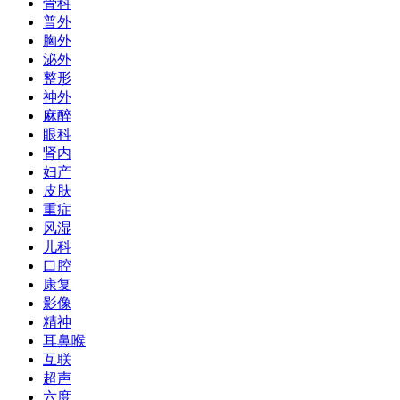
骨科
普外
胸外
泌外
整形
神外
麻醉
眼科
肾内
妇产
皮肤
重症
风湿
儿科
口腔
康复
影像
精神
耳鼻喉
互联
超声
六度