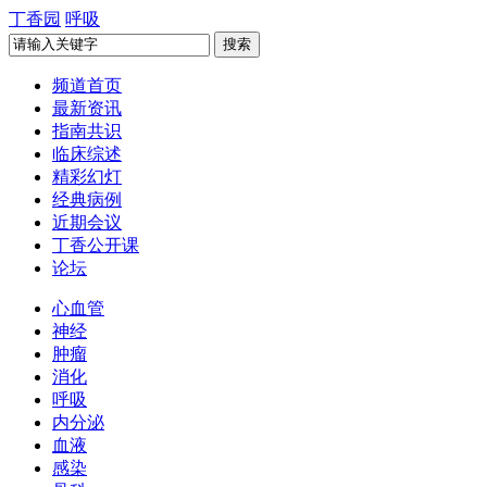
丁香园
呼吸
频道首页
最新资讯
指南共识
临床综述
精彩幻灯
经典病例
近期会议
丁香公开课
论坛
心血管
神经
肿瘤
消化
呼吸
内分泌
血液
感染